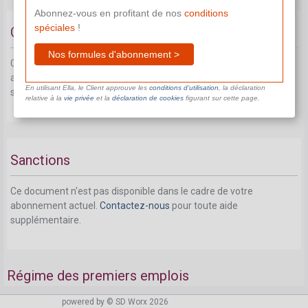
Abonnez-vous en profitant de nos
conditions
spéciales
!
Comité paritaire et déclaration à l'ONSS
Nos formules d'abonnement >
Ce document n'est pas disponible dans le cadre de votre
abonnement actuel.
Contactez-nous
pour toute aide
En utilisant Ella, le Client approuve les
conditions d’utilisation
, la déclaration
supplémentaire.
relative à la
vie privée
et la
déclaration de cookies
figurant sur cette page.
Sanctions
Ce document n'est pas disponible dans le cadre de votre
abonnement actuel.
Contactez-nous
pour toute aide
supplémentaire.
Régime des premiers emplois
Champ d'application: quels employeurs?
powered by © SD Worx 2026