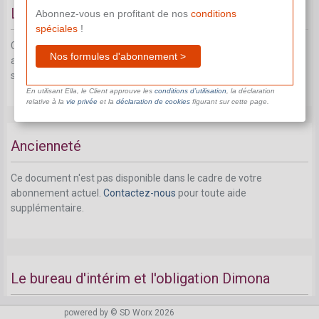
Législation relative au bien-être
Abonnez-vous en profitant de nos
conditions
spéciales
!
Ce document n'est pas disponible dans le cadre de votre
Nos formules d'abonnement >
abonnement actuel.
Contactez-nous
pour toute aide
supplémentaire.
En utilisant Ella, le Client approuve les
conditions d’utilisation
, la déclaration
relative à la
vie privée
et la
déclaration de cookies
figurant sur cette page.
Ancienneté
Ce document n'est pas disponible dans le cadre de votre
abonnement actuel.
Contactez-nous
pour toute aide
supplémentaire.
Le bureau d'intérim et l'obligation Dimona
Ce document n'est pas disponible dans le cadre de votre
powered by © SD Worx 2026