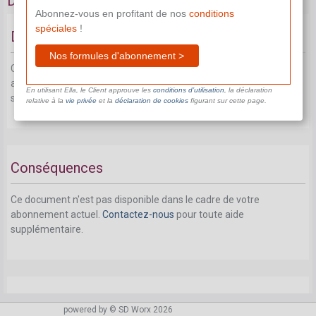
Droits et libertés
Abonnez-vous en profitant de nos
conditions
spéciales
!
Droit de refuser
Nos formules d'abonnement >
Ce document n'est pas disponible dans le cadre de votre
abonnement actuel.
Contactez-nous
pour toute aide
En utilisant Ella, le Client approuve les
conditions d’utilisation
, la déclaration
supplémentaire.
relative à la
vie privée
et la
déclaration de cookies
figurant sur cette page.
Conséquences
Ce document n'est pas disponible dans le cadre de votre
abonnement actuel.
Contactez-nous
pour toute aide
supplémentaire.
Protection contre le licenciement et
powered by © SD Worx 2026