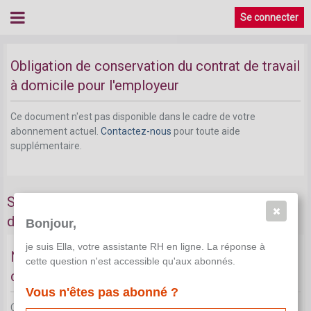
Se connecter
Obligation de conservation du contrat de travail
à domicile pour l'employeur
Ce document n'est pas disponible dans le cadre de votre
abonnement actuel.
Contactez-nous
pour toute aide
supplémentaire.
Statut du travailleur à domicile sur le plan du
droit du travail
Bonjour,
je suis Ella, votre assistante RH en ligne. La réponse à
Nature de l'occupation des travailleurs à
cette question n'est accessible qu'aux abonnés.
domicile
Vous n'êtes pas abonné ?
Ce document n'est pas disponible dans le cadre de votre