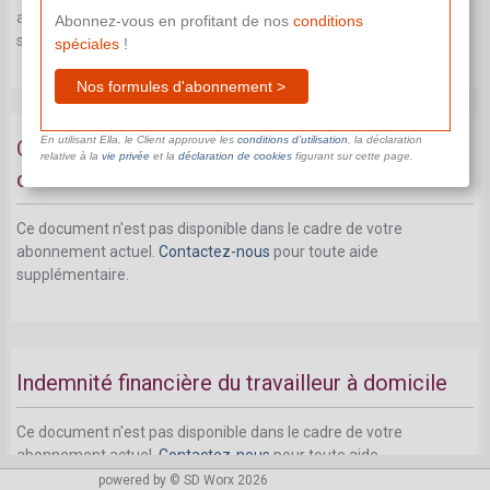
abonnement actuel.
Contactez-nous
pour toute aide
Abonnez-vous en profitant de nos
conditions
supplémentaire.
spéciales
!
Nos formules d'abonnement >
En utilisant Ella, le Client approuve les
conditions d’utilisation
, la déclaration
Outils mis à la disposition du travailleur à
relative à la
vie privée
et la
déclaration de cookies
figurant sur cette page.
domicile
Ce document n'est pas disponible dans le cadre de votre
abonnement actuel.
Contactez-nous
pour toute aide
supplémentaire.
Indemnité financière du travailleur à domicile
Ce document n'est pas disponible dans le cadre de votre
abonnement actuel.
Contactez-nous
pour toute aide
supplémentaire.
powered by © SD Worx 2026