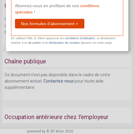
Combinaison avec le travail des étudiants
Abonnez-vous en profitant de nos
conditions
spéciales
!
Ce document n'est pas disponible dans le cadre de votre
Nos formules d'abonnement >
abonnement actuel.
Contactez-nous
pour toute aide
supplémentaire.
En utilisant Ella, le Client approuve les
conditions d’utilisation
, la déclaration
relative à la
vie privée
et la
déclaration de cookies
figurant sur cette page.
Chaîne publique
Ce document n'est pas disponible dans le cadre de votre
abonnement actuel.
Contactez-nous
pour toute aide
supplémentaire.
Occupation antérieure chez l'employeur
Ce document n'est pas disponible dans le cadre de votre
powered by © SD Worx 2026