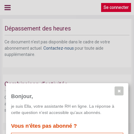
Se connecter
Dépassement des heures
Ce document n'est pas disponible dans le cadre de votre
abonnement actuel.
Contactez-nous
pour toute aide
supplémentaire.
Combinaison d’activités
Bonjour,
Ce document n'est pas disponible dans le cadre de votre
abonnement actuel.
Contactez-nous
pour toute aide
je suis Ella, votre assistante RH en ligne. La réponse à
supplémentaire.
cette question n'est accessible qu'aux abonnés.
Vous n'êtes pas abonné ?