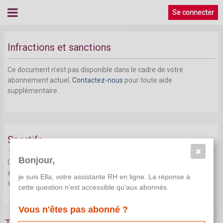
Se connecter
Infractions et sanctions
Ce document n'est pas disponible dans le cadre de votre
abonnement actuel.
Contactez-nous
pour toute aide
supplémentaire.
Sportifs
Bonjour,
Ce document n'est pas disponible dans le cadre de votre
abonnement actuel.
Contactez-nous
pour toute aide
je suis Ella, votre assistante RH en ligne. La réponse à
supplémentaire.
cette question n'est accessible qu'aux abonnés.
Vous n'êtes pas abonné ?