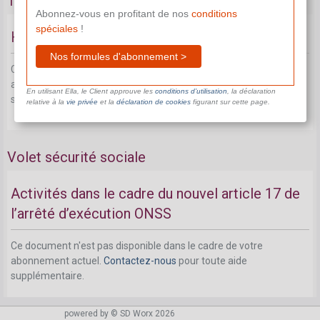
Travail associatif
Abonnez-vous en profitant de nos
conditions
spéciales
!
Historique juridique
Nos formules d'abonnement >
Ce document n'est pas disponible dans le cadre de votre
abonnement actuel.
Contactez-nous
pour toute aide
En utilisant Ella, le Client approuve les
conditions d’utilisation
, la déclaration
supplémentaire.
relative à la
vie privée
et la
déclaration de cookies
figurant sur cette page.
Volet sécurité sociale
Activités dans le cadre du nouvel article 17 de
l’arrêté d’exécution ONSS
Ce document n'est pas disponible dans le cadre de votre
abonnement actuel.
Contactez-nous
pour toute aide
supplémentaire.
powered by © SD Worx 2026