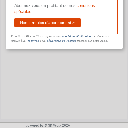
Abonnez-vous en profitant de nos
conditions
spéciales
!
Nos formules d'abonnement >
En utilisant Ella, le Client approuve les
conditions d’utilisation
, la déclaration
relative à la
vie privée
et la
déclaration de cookies
figurant sur cette page.
powered by © SD Worx 2026