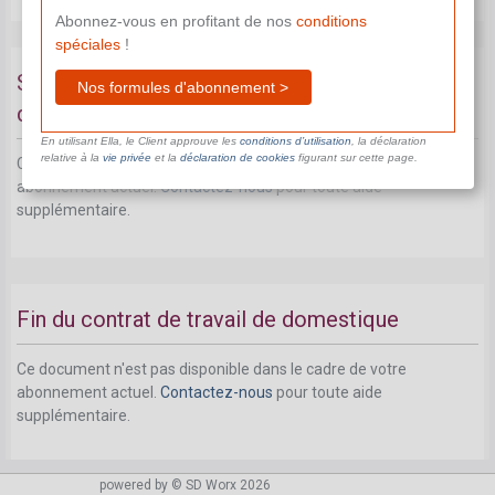
Abonnez-vous en profitant de nos
conditions
spéciales
!
Salaire garanti en cas d'incapacité de travail
Nos formules d'abonnement >
des travailleurs domestiques
En utilisant Ella, le Client approuve les
conditions d’utilisation
, la déclaration
relative à la
vie privée
et la
déclaration de cookies
figurant sur cette page.
Ce document n'est pas disponible dans le cadre de votre
abonnement actuel.
Contactez-nous
pour toute aide
supplémentaire.
Fin du contrat de travail de domestique
Ce document n'est pas disponible dans le cadre de votre
abonnement actuel.
Contactez-nous
pour toute aide
supplémentaire.
powered by © SD Worx 2026