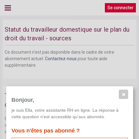
Statut du domestique sur le plan du droit du
Se connecter
travail
Statut du travailleur domestique sur le plan du
droit du travail - sources
Ce document n'est pas disponible dans le cadre de votre
abonnement actuel.
Contactez-nous
pour toute aide
supplémentaire.
Temps de travail et de repos des travailleurs
Bonjour,
domestiques
je suis Ella, votre assistante RH en ligne. La réponse à
cette question n'est accessible qu'aux abonnés.
Ce document n'est pas disponible dans le cadre de votre
abonnement actuel.
Contactez-nous
pour toute aide
Vous n'êtes pas abonné ?
supplémentaire.