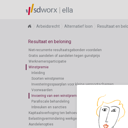
ella
Arbeidsrecht
Alternatief loon
Resultaat en bel
Resultaat en beloning
Niet-recurrente resultaatsgebonden voordelen
Gratis aandelen of aandelen tegen gunstprijs
Werknemersparticipatie
Winstpremie
Inleiding
Soorten winstpremie
Investeringsspaarplan voor kleine vennootschappen
Voorwaarden
Invoering van een winstpremie
Parafiscale behandeling
Inbreuken en sancties
Kapitaalsverhoging ten behoeve van het personeel
Belastingvermindering werkgeversaandelen
Aandelenopties