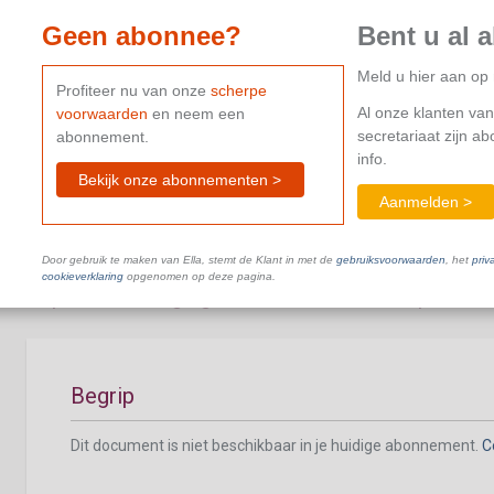
Geen abonnee?
Bent u al 
Meld u hier aan o
Profiteer nu van onze
scherpe
Al onze klanten van
voorwaarden
en neem een
Inbreuken en sancties
secretariaat zijn a
abonnement.
info.
Dit document is niet beschikbaar in je huidige abonnement.
C
Bekijk onze abonnementen >
Aanmelden >
Door gebruik te maken van Ella, stemt de Klant in met de
gebruiksvoorwaarden
, het
priv
cookieverklaring
opgenomen op deze pagina.
Kapitaalsverhoging ten behoeve van het person
Begrip
Dit document is niet beschikbaar in je huidige abonnement.
C