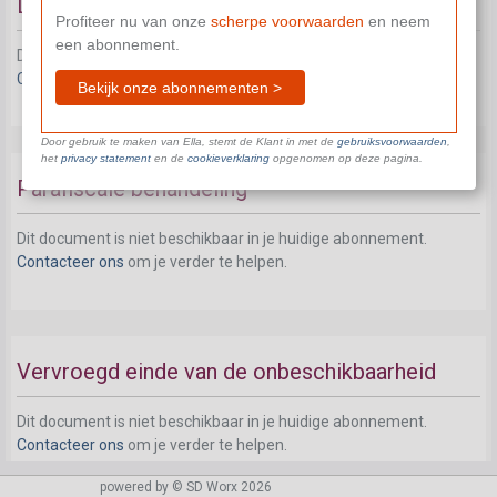
Differentiatie van het toegekende voordeel
Profiteer nu van onze
scherpe voorwaarden
en neem
een abonnement.
Dit document is niet beschikbaar in je huidige abonnement.
Contacteer ons
om je verder te helpen.
Bekijk onze abonnementen >
Door gebruik te maken van Ella, stemt de Klant in met de
gebruiksvoorwaarden
,
het
privacy statement
en de
cookieverklaring
opgenomen op deze pagina.
Parafiscale behandeling
Dit document is niet beschikbaar in je huidige abonnement.
Contacteer ons
om je verder te helpen.
Vervroegd einde van de onbeschikbaarheid
Dit document is niet beschikbaar in je huidige abonnement.
Contacteer ons
om je verder te helpen.
powered by © SD Worx 2026