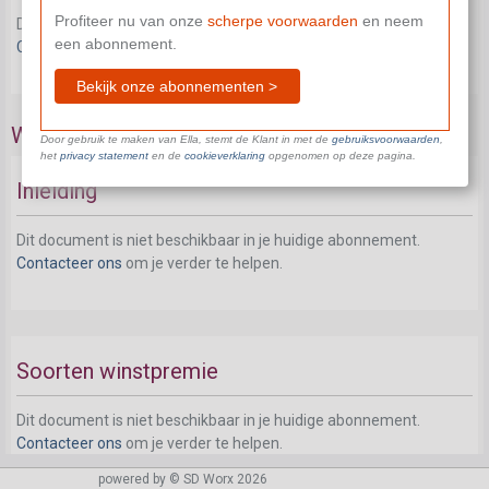
Profiteer nu van onze
scherpe voorwaarden
en neem
Dit document is niet beschikbaar in je huidige abonnement.
een abonnement.
Contacteer ons
om je verder te helpen.
Bekijk onze abonnementen >
Winstpremie
Door gebruik te maken van Ella, stemt de Klant in met de
gebruiksvoorwaarden
,
het
privacy statement
en de
cookieverklaring
opgenomen op deze pagina.
Inleiding
Dit document is niet beschikbaar in je huidige abonnement.
Contacteer ons
om je verder te helpen.
Soorten winstpremie
Dit document is niet beschikbaar in je huidige abonnement.
Contacteer ons
om je verder te helpen.
powered by © SD Worx 2026