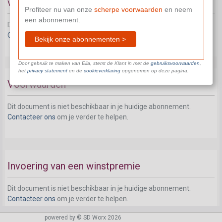
vennootschappen
Profiteer nu van onze
scherpe voorwaarden
en neem
een abonnement.
Dit document is niet beschikbaar in je huidige abonnement.
Contacteer ons
om je verder te helpen.
Bekijk onze abonnementen >
Door gebruik te maken van Ella, stemt de Klant in met de
gebruiksvoorwaarden
,
het
privacy statement
en de
cookieverklaring
opgenomen op deze pagina.
Voorwaarden
Dit document is niet beschikbaar in je huidige abonnement.
Contacteer ons
om je verder te helpen.
Invoering van een winstpremie
Dit document is niet beschikbaar in je huidige abonnement.
Contacteer ons
om je verder te helpen.
powered by © SD Worx 2026