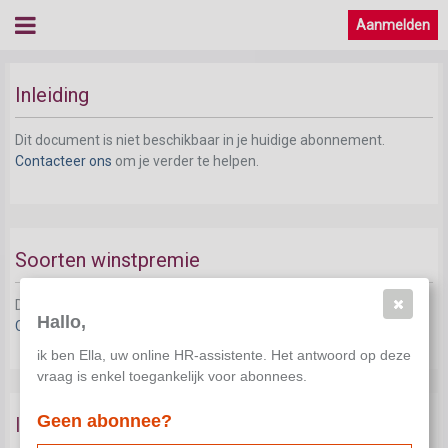
Aanmelden
Winstpremie
Inleiding
Dit document is niet beschikbaar in je huidige abonnement.
Contacteer ons
om je verder te helpen.
Soorten winstpremie
Dit document is niet beschikbaar in je huidige abonnement.
Hallo,
Contacteer ons
om je verder te helpen.
ik ben Ella, uw online HR-assistente. Het antwoord op deze
vraag is enkel toegankelijk voor abonnees.
Geen abonnee?
Investeringsspaarplan voor kleine