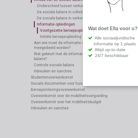
Onderscheid tussen verkort en volledig schema
De sociale balans in volledig schema
De sociale balans in verkort schema
Informatie opleidingen
Wat doet Ella voor u?
Voortgezette beroepsopleiding
Initiële beroepsopleiding
Alle sociaaljuridische
Aan wie moet de informatie vervat in de sociale balans
informatie op 1 plaats
meegedeeld worden?
Altijd up-to-date
Wat gebeurt met de informatie vervat in de sociale
24/7 beschikbaar
balans?
Controle sociale balans
Inbreuken en sancties
Studentenovereenkomst
Sociale documenten voor huisarbeiders
Beroepsinlevingsovereenkomst
Overeenkomst over de mobiliteitsvergoeding
Overeenkomst over het mobiliteitsbudget
Inbreuken en sancties