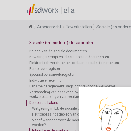
ella
Arbeidsrecht
Tewerkstellen
Sociale (en ander
Sociale (en andere) documenten
Belang van de sociale documenten
Bewaringstermijn en -plaats sociale documenten
Elektronisch versturen en opslaan sociale documenten
Personeelsregister
Speciaal personeelsregister
Individuele rekening
Het arbeidsreglement: verplichting voor de werkgever
Verzameling van gegevens over de woon-
werkverplaatsingen van werknemers
De sociale balans
Wetgeving m.b.t. de sociale balans
Het toepassingsgebied van de sociale balans
Vanaf wanneer moet de sociale balans opgemaakt
worden?
Inhoud van de sociale balans