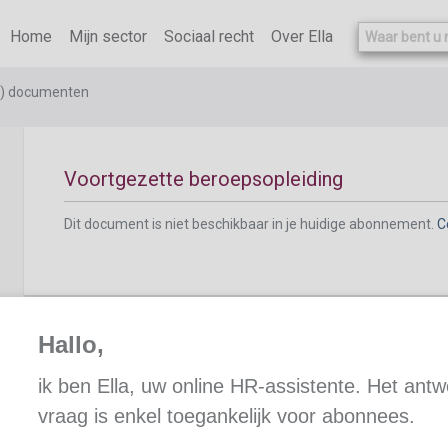
Home
Mijn sector
Sociaal recht
Over Ella
Informatie opleidingen
e) documenten
Voortgezette beroepsopleiding
Dit document is niet beschikbaar in je huidige abonnement.
C
Hallo,
Initiële beroepsopleiding
ik ben Ella, uw online HR-assistente. Het ant
vraag is enkel toegankelijk voor abonnees.
Dit document is niet beschikbaar in je huidige abonnement.
C