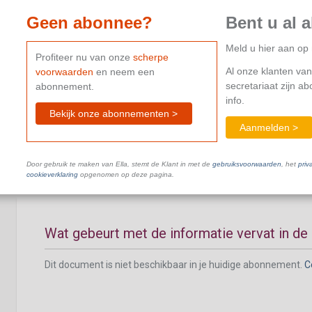
Geen abonnee?
Bent u al 
Meld u hier aan o
Profiteer nu van onze
scherpe
Al onze klanten van
voorwaarden
en neem een
Aan wie moet de informatie vervat in de soc
secretariaat zijn a
abonnement.
meegedeeld worden?
info.
Bekijk onze abonnementen >
Aanmelden >
Dit document is niet beschikbaar in je huidige abonnement.
C
Door gebruik te maken van Ella, stemt de Klant in met de
gebruiksvoorwaarden
, het
priv
cookieverklaring
opgenomen op deze pagina.
Wat gebeurt met de informatie vervat in de 
Dit document is niet beschikbaar in je huidige abonnement.
C