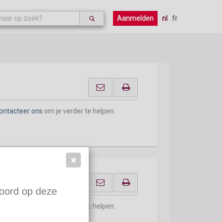
Aanmelden
nl
fr
ontacteer ons
om je verder te helpen.
woord op deze
ontacteer ons
om je verder te helpen.