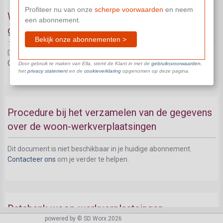
Profiteer nu van onze
scherpe voorwaarden
en neem
Waarborgen privacy bij het verzamelen van de
een abonnement.
gegevens over de woon-werkverplaatsingen
Bekijk onze abonnementen >
Dit document is niet beschikbaar in je huidige abonnement.
Contacteer ons
om je verder te helpen.
Door gebruik te maken van Ella, stemt de Klant in met de
gebruiksvoorwaarden
,
het
privacy statement
en de
cookieverklaring
opgenomen op deze pagina.
Procedure bij het verzamelen van de gegevens
over de woon-werkverplaatsingen
Dit document is niet beschikbaar in je huidige abonnement.
Contacteer ons
om je verder te helpen.
Databank woon-werkverplaatsingen
powered by © SD Worx 2026