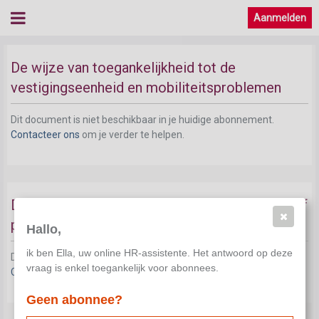
Aanmelden
De wijze van toegankelijkheid tot de
vestigingseenheid en mobiliteitsproblemen
Dit document is niet beschikbaar in je huidige abonnement.
Contacteer ons
om je verder te helpen.
De maatregelen die de werkgever reeds nam of
plant op het vlak van mobiliteitsbeheer
Hallo,
ik ben Ella, uw online HR-assistente. Het antwoord op deze
Dit document is niet beschikbaar in je huidige abonnement.
vraag is enkel toegankelijk voor abonnees.
Contacteer ons
om je verder te helpen.
Geen abonnee?