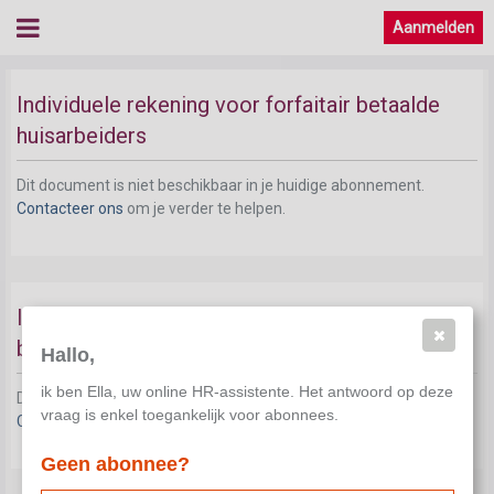
Aanmelden
Individuele rekening voor huisarbeiders
Individuele rekening voor forfaitair betaalde
huisarbeiders
Dit document is niet beschikbaar in je huidige abonnement.
Contacteer ons
om je verder te helpen.
Individuele rekening voor niet forfaitair
betaalde huisarbeiders
Hallo,
ik ben Ella, uw online HR-assistente. Het antwoord op deze
Dit document is niet beschikbaar in je huidige abonnement.
vraag is enkel toegankelijk voor abonnees.
Contacteer ons
om je verder te helpen.
Geen abonnee?