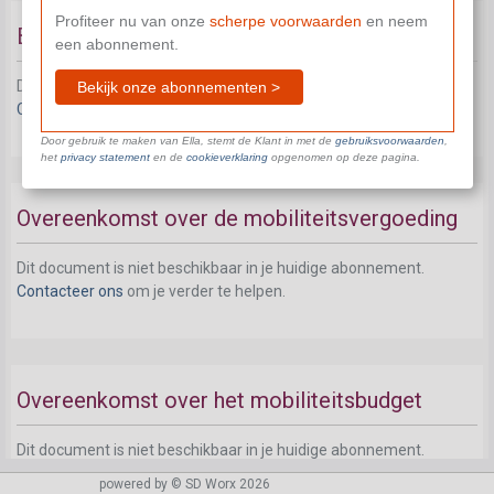
Profiteer nu van onze
scherpe voorwaarden
en neem
Beroepsinlevingsovereenkomst
een abonnement.
Dit document is niet beschikbaar in je huidige abonnement.
Bekijk onze abonnementen >
Contacteer ons
om je verder te helpen.
Door gebruik te maken van Ella, stemt de Klant in met de
gebruiksvoorwaarden
,
het
privacy statement
en de
cookieverklaring
opgenomen op deze pagina.
Overeenkomst over de mobiliteitsvergoeding
Dit document is niet beschikbaar in je huidige abonnement.
Contacteer ons
om je verder te helpen.
Overeenkomst over het mobiliteitsbudget
Dit document is niet beschikbaar in je huidige abonnement.
Contacteer ons
om je verder te helpen.
powered by © SD Worx 2026