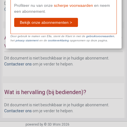
Dit document is niet beschikbaar in je huidige abonnement.
Profiteer nu van onze
scherpe voorwaarden
en neem
Contacteer ons
om je verder te helpen.
een abonnement.
Bekijk onze abonnementen >
Aanvang van de loonwaarborgperiode bij ziekte
Door gebruik te maken van Ella, stemt de Klant in met de
gebruiksvoorwaarden
,
het
privacy statement
en de
cookieverklaring
opgenomen op deze pagina.
van een bediende
Dit document is niet beschikbaar in je huidige abonnement.
Contacteer ons
om je verder te helpen.
Wat is hervalling (bij bedienden)?
Dit document is niet beschikbaar in je huidige abonnement.
Contacteer ons
om je verder te helpen.
powered by © SD Worx 2026