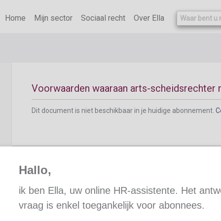
Dit document is niet beschikbaar in je huidige abonnement.
C
Home
Mijn sector
Sociaal recht
Over Ella
Voorwaarden waaraan arts-scheidsrechter
Dit document is niet beschikbaar in je huidige abonnement.
C
Hallo,
Weigering door de werknemer om de contro
ik ben Ella, uw online HR-assistente. Het ant
vraag is enkel toegankelijk voor abonnees.
Dit document is niet beschikbaar in je huidige abonnement.
C