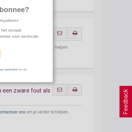
abonnee?
p mysdworx
 het sociaal
bonnee voor sectorale
ontacteer ons
om je verder te helpen.
acy statement
en de
 een zware fout als
Feedback
ontacteer ons
om je verder te helpen.