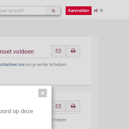
ontacteer ons
om je verder te helpen.
Aanmelden
nl
fr
 moet voldoen
ontacteer ons
om je verder te helpen.
le te ondergaan
woord op deze
ontacteer ons
om je verder te helpen.