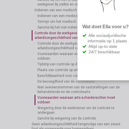
werkgever bij ziekte en ongeval
Indienen van een medisch attest bij de werkgever
Indienen van een medisch attest bij de werkgever
Termijn om het medisch attest te bezorgen
Wat doet Ella voor u?
Sanctie bij het niet indienen van het medisch attest
Controle door de werkgever van de
Alle sociaaljuridische
arbeidsongeschiktheid van de werknemer
informatie op 1 plaats
Controle door de werkgever van de
Altijd up-to-date
arbeidsongeschiktheid van de werknemer
24/7 beschikbaar
Voorwaarden waaraan een controledokter moet
voldoen
Tijdstip van controle op de arbeidsongeschiktheid
Plaats van controle op arbeidsongeschiktheid
Beschikbaarheid voor controlearts
De bevoegdheid van de controlearts
Niet overeenstemmen van de vaststellingen van de
behandelende en de controlearts
Voorwaarden waaraan arts-scheidsrechter moet
voldoen
Weigering door de werknemer om de controle te
ondergaan
Sanctie bij weigering van de controle
Geen arbeidsongeschiktheid tengevolge van een zware
fout als voorwaarde voor loonwaarborg