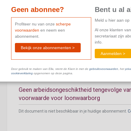
Geen abonnee?
Bent u al 
Meld u hier aan o
Profiteer nu van onze
scherpe
Al onze klanten van
voorwaarden
en neem een
Sanctie bij weigering van de controle
secretariaat zijn a
abonnement.
info.
Dit document is niet beschikbaar in je huidige abonnement.
C
Bekijk onze abonnementen >
Aanmelden >
Door gebruik te maken van Ella, stemt de Klant in met de
gebruiksvoorwaarden
, het
priv
cookieverklaring
opgenomen op deze pagina.
Geen arbeidsongeschiktheid tengevolge van
voorwaarde voor loonwaarborg
Dit document is niet beschikbaar in je huidige abonnement.
C