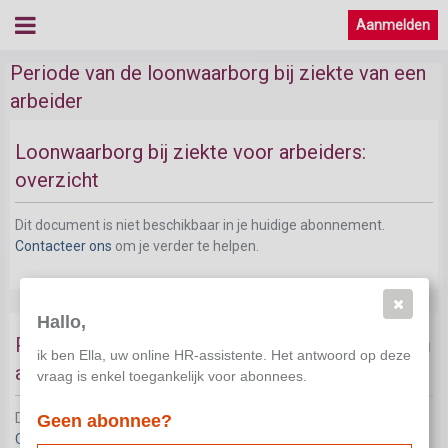
Aanmelden
Loonwaarborg bij ziekte voor arbeiders
Periode van de loonwaarborg bij ziekte van een
arbeider
Loonwaarborg bij ziekte voor arbeiders:
overzicht
Dit document is niet beschikbaar in je huidige abonnement.
Contacteer ons
om je verder te helpen.
Hallo,
Periode van de loonwaarborg bij ziekte van een
ik ben Ella, uw online HR-assistente. Het antwoord op deze
arbeider: voorbeeld
vraag is enkel toegankelijk voor abonnees.
Dit document is niet beschikbaar in je huidige abonnement.
Geen abonnee?
Contacteer ons
om je verder te helpen.