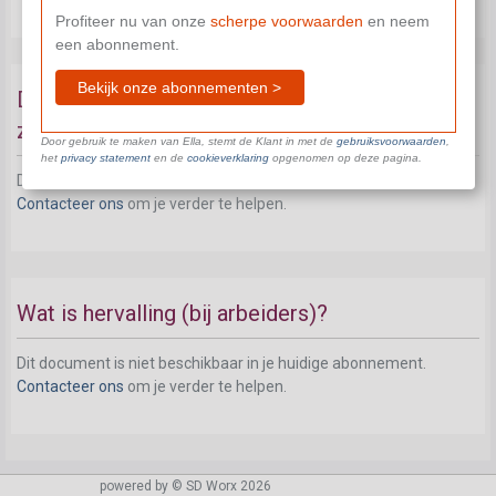
Profiteer nu van onze
scherpe voorwaarden
en neem
een abonnement.
Bekijk onze abonnementen >
De aanvang van de loonwaarborgperiode bij
ziekte van een arbeider
Door gebruik te maken van Ella, stemt de Klant in met de
gebruiksvoorwaarden
,
het
privacy statement
en de
cookieverklaring
opgenomen op deze pagina.
Dit document is niet beschikbaar in je huidige abonnement.
Contacteer ons
om je verder te helpen.
Wat is hervalling (bij arbeiders)?
Dit document is niet beschikbaar in je huidige abonnement.
Contacteer ons
om je verder te helpen.
powered by © SD Worx 2026