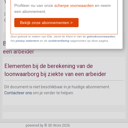
Wat is verlenging (bij arbeiders)?
Profiteer nu van onze
scherpe voorwaarden
en neem
een abonnement.
Dit document is niet beschikbaar in je huidige abonnement.
Contacteer ons
om je verder te helpen.
Bekijk onze abonnementen >
Door gebruik te maken van Ella, stemt de Klant in met de
gebruiksvoorwaarden
,
het
privacy statement
en de
cookieverklaring
opgenomen op deze pagina.
Berekening van de loonwaarborg bij ziekte van
een arbeider
Elementen bij de berekening van de
loonwaarborg bij ziekte van een arbeider
Dit document is niet beschikbaar in je huidige abonnement.
Contacteer ons
om je verder te helpen.
Betaling van het gewaarborgd weekloon bij
powered by © SD Worx 2026