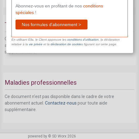
Abonnez-vous en profitant de nos
conditions
spéciales
!
Trajets assimilés au chemin du travail
Nos formules d'abonnement >
Ce document n'est pas disponible dans le cadre de votre
En utilisant Ella, le Client approuve les
conditions d’utilisation
, la déclaration
relative à la
vie privée
et la
déclaration de cookies
figurant sur cette page.
abonnement actuel.
Contactez-nous
pour toute aide
supplémentaire.
Maladies professionnelles
Ce document n'est pas disponible dans le cadre de votre
abonnement actuel.
Contactez-nous
pour toute aide
supplémentaire.
powered by © SD Worx 2026