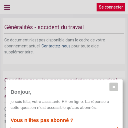
condition requise pour le salaire garanti
Se connecter
Accident du travail
Généralités - accident du travail
Ce document n'est pas disponible dans le cadre de votre
abonnement actuel.
Contactez-nous
pour toute aide
supplémentaire.
Condition requise pour constater un accident
du travail ou une maladie professionnelle: un
Bonjour,
événement soudain
je suis Ella, votre assistante RH en ligne. La réponse à
cette question n'est accessible qu'aux abonnés.
Ce document n'est pas disponible dans le cadre de votre
abonnement actuel.
Contactez-nous
pour toute aide
Vous n'êtes pas abonné ?
supplémentaire.