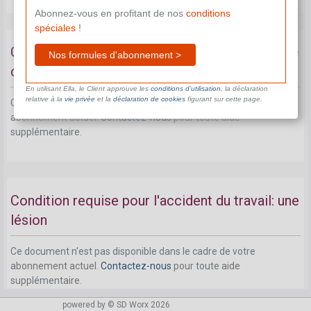
Abonnez-vous en profitant de nos
conditions
spéciales
!
Condition requise pour l'accident du travail: une
Nos formules d'abonnement >
cause extérieure
En utilisant Ella, le Client approuve les
conditions d’utilisation
, la déclaration
relative à la
vie privée
et la
déclaration de cookies
figurant sur cette page.
Ce document n'est pas disponible dans le cadre de votre
abonnement actuel.
Contactez-nous
pour toute aide
supplémentaire.
Condition requise pour l'accident du travail: une
lésion
Ce document n'est pas disponible dans le cadre de votre
abonnement actuel.
Contactez-nous
pour toute aide
supplémentaire.
powered by © SD Worx 2026