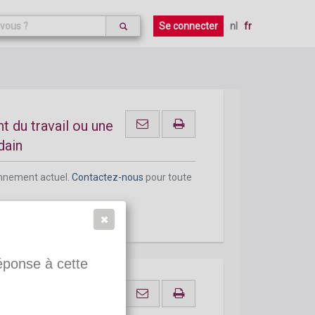
onnement actuel.
Contactez-nous
pour toute
Se connecter
nl
fr
t du travail ou une
dain
onnement actuel.
Contactez-nous
pour toute
réponse à cette
: une cause