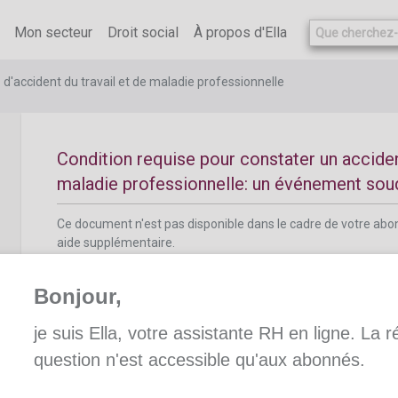
Ce document n'est pas disponible dans le cadre de votre ab
aide supplémentaire.
Mon secteur
Droit social
À propos d'Ella
s d'accident du travail et de maladie professionnelle
Condition requise pour constater un acciden
maladie professionnelle: un événement sou
Ce document n'est pas disponible dans le cadre de votre ab
aide supplémentaire.
Bonjour,
je suis Ella, votre assistante RH en ligne. La 
question n'est accessible qu'aux abonnés.
Condition requise pour l'accident du travail