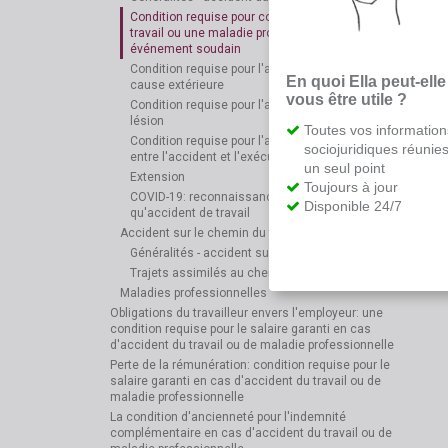
Condition requise pour constater un accident du
travail ou une maladie professionnelle: un
événement soudain
Condition requise pour l'accident du travail: une
En quoi Ella peut-elle
cause extérieure
vous être utile ?
Condition requise pour l'accident du travail: une
lésion
Toutes vos information
Condition requise pour l'accident du travail: un lien
sociojuridiques réunie
entre l'accident et l'exécution du contrat de travail
un seul point
Extension
Toujours à jour
COVID-19: reconnaissance possible en tant
Disponible 24/7
qu'accident de travail
Accident sur le chemin du travail
Généralités - accident sur le chemin du travail
Trajets assimilés au chemin du travail
Maladies professionnelles
Obligations du travailleur envers l'employeur: une
condition requise pour le salaire garanti en cas
d'accident du travail ou de maladie professionnelle
Perte de la rémunération: condition requise pour le
salaire garanti en cas d'accident du travail ou de
maladie professionnelle
La condition d'ancienneté pour l'indemnité
complémentaire en cas d'accident du travail ou de