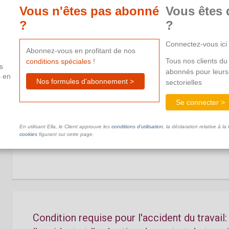
extérieure
Vous n'êtes pas abonné
Vous êtes 
?
?
Ce document n'est pas disponible dans le cadre de votre ab
aide supplémentaire.
Connectez-vous ici
Abonnez-vous en profitant de nos
Tous nos clients du 
conditions spéciales
!
s
abonnés pour leurs
s en
Nos formules d'abonnement >
sectorielles
Se connecter >
Condition requise pour l'accident du travail:
En utilisant Ella, le Client approuve les
conditions d’utilisation
, la déclaration relative à la
Ce document n'est pas disponible dans le cadre de votre ab
cookies
figurant sur cette page.
aide supplémentaire.
Condition requise pour l'accident du travail: 