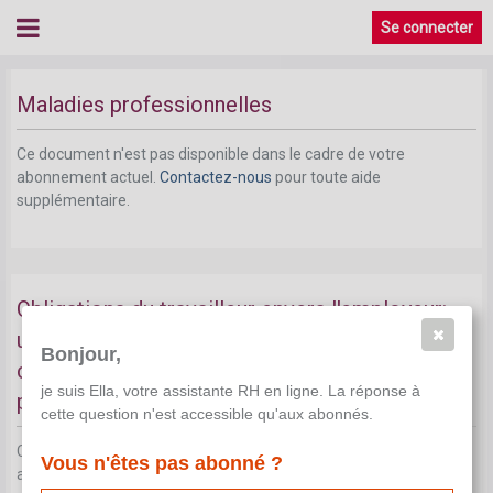
Se connecter
Maladies professionnelles
Ce document n'est pas disponible dans le cadre de votre
abonnement actuel.
Contactez-nous
pour toute aide
supplémentaire.
Obligations du travailleur envers l'employeur:
une condition requise pour le salaire garanti en
Bonjour,
cas d'accident du travail ou de maladie
je suis Ella, votre assistante RH en ligne. La réponse à
professionnelle
cette question n'est accessible qu'aux abonnés.
Ce document n'est pas disponible dans le cadre de votre
Vous n'êtes pas abonné ?
abonnement actuel.
Contactez-nous
pour toute aide