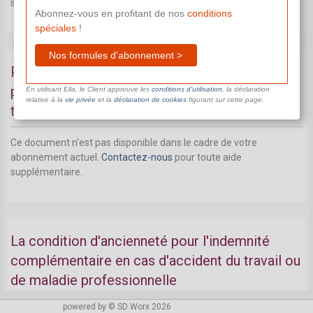
supplémentaire.
Abonnez-vous en profitant de nos
conditions
spéciales
!
Nos formules d'abonnement >
Perte de la rémunération: condition requise
pour le salaire garanti en cas d'accident du
En utilisant Ella, le Client approuve les
conditions d’utilisation
, la déclaration
relative à la
vie privée
et la
déclaration de cookies
figurant sur cette page.
travail ou de maladie professionnelle
Ce document n'est pas disponible dans le cadre de votre
abonnement actuel.
Contactez-nous
pour toute aide
supplémentaire.
La condition d'ancienneté pour l'indemnité
complémentaire en cas d'accident du travail ou
de maladie professionnelle
powered by © SD Worx 2026
Ce document n'est pas disponible dans le cadre de votre