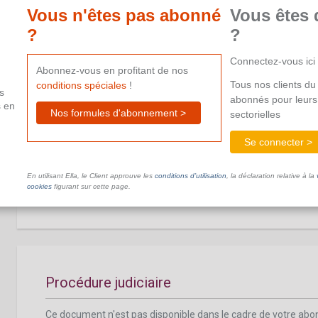
aide supplémentaire.
Vous n'êtes pas abonné
Vous êtes 
?
?
Connectez-vous ici
Abonnez-vous en profitant de nos
Tous nos clients du 
conditions spéciales
!
s
abonnés pour leurs
s en
Particularités du traitement d'une demande 
Nos formules d'abonnement >
sectorielles
faits de violence et de harcèlement
Se connecter >
Ce document n'est pas disponible dans le cadre de votre ab
En utilisant Ella, le Client approuve les
conditions d’utilisation
, la déclaration relative à la
aide supplémentaire.
cookies
figurant sur cette page.
Procédure judiciaire
Ce document n'est pas disponible dans le cadre de votre ab