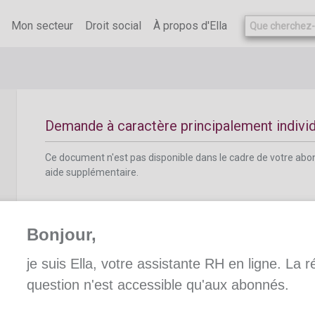
Ce document n'est pas disponible dans le cadre de votre ab
aide supplémentaire.
Mon secteur
Droit social
À propos d'Ella
Demande à caractère principalement indivi
Ce document n'est pas disponible dans le cadre de votre ab
aide supplémentaire.
Bonjour,
je suis Ella, votre assistante RH en ligne. La 
Dossier individuel
question n'est accessible qu'aux abonnés.
Ce document n'est pas disponible dans le cadre de votre ab