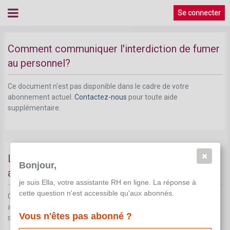
Se connecter
Comment communiquer l'interdiction de fumer
au personnel?
Ce document n'est pas disponible dans le cadre de votre
abonnement actuel.
Contactez-nous
pour toute aide
supplémentaire.
L'employeur doit-il aider ses travailleurs à
Bonjour,
arrêter de fumer?
je suis Ella, votre assistante RH en ligne. La réponse à
cette question n'est accessible qu'aux abonnés.
Ce document n'est pas disponible dans le cadre de votre
abonnement actuel.
Contactez-nous
pour toute aide
Vous n'êtes pas abonné ?
supplémentaire.