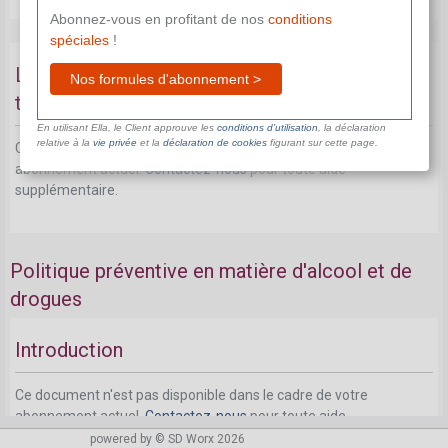
Abonnez-vous en profitant de nos
conditions
spéciales
!
L'employeur peut-il accorder une prime au
Nos formules d'abonnement >
travailleur qui arrête de fumer?
En utilisant Ella, le Client approuve les
conditions d’utilisation
, la déclaration
relative à la
vie privée
et la
déclaration de cookies
figurant sur cette page.
Ce document n'est pas disponible dans le cadre de votre
abonnement actuel.
Contactez-nous
pour toute aide
supplémentaire.
Politique préventive en matière d'alcool et de
drogues
Introduction
Ce document n'est pas disponible dans le cadre de votre
abonnement actuel.
Contactez-nous
pour toute aide
supplémentaire.
powered by © SD Worx 2026