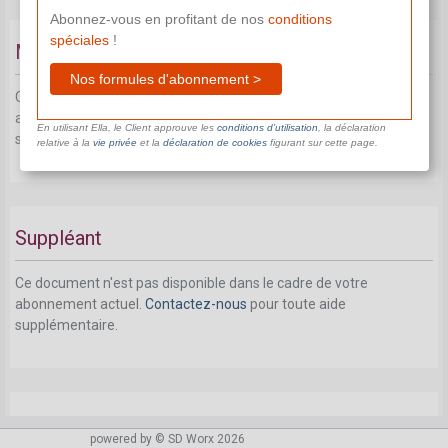
Abonnez-vous en profitant de nos
conditions
spéciales
!
Missions du président
Nos formules d'abonnement >
Ce document n'est pas disponible dans le cadre de votre
abonnement actuel.
Contactez-nous
pour toute aide
En utilisant Ella, le Client approuve les
conditions d’utilisation
, la déclaration
supplémentaire.
relative à la
vie privée
et la
déclaration de cookies
figurant sur cette page.
Suppléant
Ce document n'est pas disponible dans le cadre de votre
abonnement actuel.
Contactez-nous
pour toute aide
supplémentaire.
Règlement d'ordre intérieur
powered by © SD Worx 2026