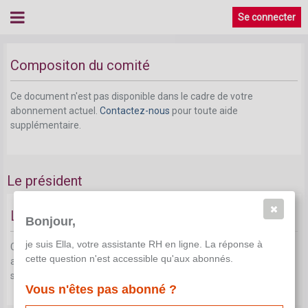
Se connecter
Composition du comité
Compositon du comité
Ce document n'est pas disponible dans le cadre de votre
abonnement actuel.
Contactez-nous
pour toute aide
supplémentaire.
Le président
Le président
Bonjour,
je suis Ella, votre assistante RH en ligne. La réponse à
Ce document n'est pas disponible dans le cadre de votre
cette question n'est accessible qu'aux abonnés.
abonnement actuel.
Contactez-nous
pour toute aide
supplémentaire.
Vous n'êtes pas abonné ?