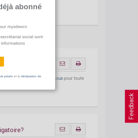
déjà abonné
 sur mysdworx
secrétariat social sont
 informations
vie privée
et la
déclaration de
onnement actuel.
Contactez-nous
pour toute
Feedback
ligatoire?