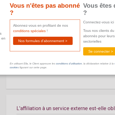
aide supplémentaire.
Vous n'êtes pas abonné
Vous êtes 
?
?
Connectez-vous ici
Abonnez-vous en profitant de nos
Service externe
Tous nos clients du 
conditions spéciales
!
s
abonnés pour leurs
s en
Nos formules d'abonnement >
sectorielles
Se connecter >
Introduction
En utilisant Ella, le Client approuve les
conditions d’utilisation
, la déclaration relative à la
Ce document n'est pas disponible dans le cadre de votre ab
cookies
figurant sur cette page.
aide supplémentaire.
L'affiliation à un service externe est-elle ob