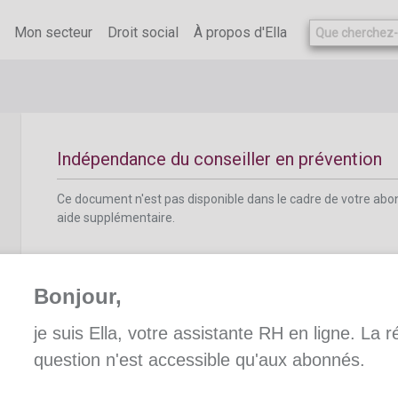
Ce document n'est pas disponible dans le cadre de votre ab
aide supplémentaire.
Mon secteur
Droit social
À propos d'Ella
Indépendance du conseiller en prévention
Ce document n'est pas disponible dans le cadre de votre ab
aide supplémentaire.
Bonjour,
je suis Ella, votre assistante RH en ligne. La 
Responsabilité du conseiller en prévention
question n'est accessible qu'aux abonnés.
Ce document n'est pas disponible dans le cadre de votre ab