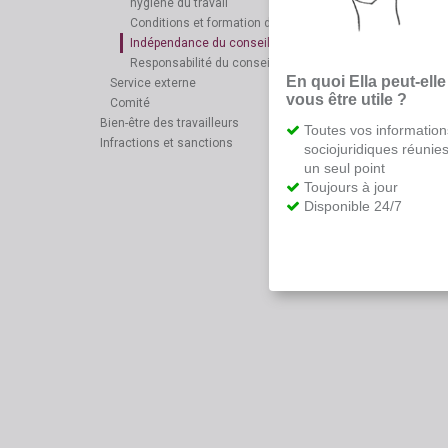
hygiène du travail
Conditions et formation du conseiller en prévention
Indépendance du conseiller en prévention
Responsabilité du conseiller en prévention
En quoi Ella peut-elle
Service externe
vous être utile ?
Comité
Bien-être des travailleurs
Toutes vos information
Infractions et sanctions
sociojuridiques réunie
un seul point
Toujours à jour
Disponible 24/7