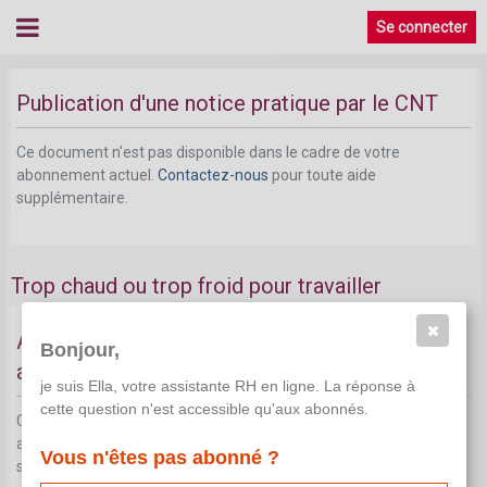
Se connecter
Publication d'une notice pratique par le CNT
Ce document n'est pas disponible dans le cadre de votre
abonnement actuel.
Contactez-nous
pour toute aide
supplémentaire.
Trop chaud ou trop froid pour travailler
Analyse des risques et mesures de prévention
Bonjour,
adéquates
je suis Ella, votre assistante RH en ligne. La réponse à
cette question n'est accessible qu'aux abonnés.
Ce document n'est pas disponible dans le cadre de votre
abonnement actuel.
Contactez-nous
pour toute aide
Vous n'êtes pas abonné ?
supplémentaire.