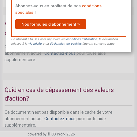
Abonnez-vous en profitant de nos
conditions
spéciales
!
Valeurs d’action d'exposition au froid ou à la
Nos formules d'abonnement >
chaleur
En utilisant Ella, le Client approuve les
conditions d’utilisation
, la déclaration
relative à la
vie privée
et la
déclaration de cookies
figurant sur cette page.
Ce document n'est pas disponible dans le cadre de votre
abonnement actuel.
Contactez-nous
pour toute aide
supplémentaire.
Quid en cas de dépassement des valeurs
d'action?
Ce document n'est pas disponible dans le cadre de votre
abonnement actuel.
Contactez-nous
pour toute aide
supplémentaire.
powered by © SD Worx 2026