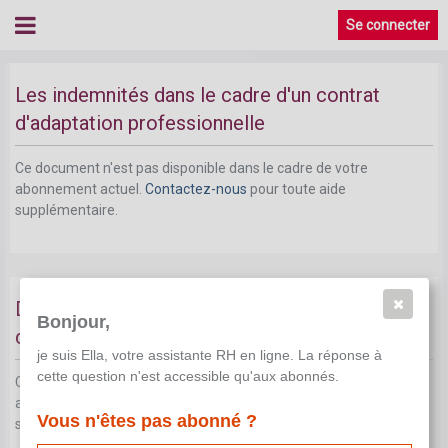
Se connecter
Les indemnités dans le cadre d'un contrat
d'adaptation professionnelle
Ce document n'est pas disponible dans le cadre de votre
abonnement actuel.
Contactez-nous
pour toute aide
supplémentaire.
Droits en cas d'absence pendant le contrat
Bonjour,
d'adaptation professionnelle
je suis Ella, votre assistante RH en ligne. La réponse à
cette question n'est accessible qu'aux abonnés.
Ce document n'est pas disponible dans le cadre de votre
abonnement actuel.
Contactez-nous
pour toute aide
Vous n'êtes pas abonné ?
supplémentaire.