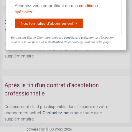
Abonnez-vous en profitant de nos
conditions
spéciales
!
Cessation d'un contrat d'adaptation
Nos formules d'abonnement >
professionnelle
En utilisant Ella, le Client approuve les
conditions d’utilisation
, la déclaration
relative à la
vie privée
et la
déclaration de cookies
figurant sur cette page.
Ce document n'est pas disponible dans le cadre de votre
abonnement actuel.
Contactez-nous
pour toute aide
supplémentaire.
Après la fin d'un contrat d'adaptation
professionnelle
Ce document n'est pas disponible dans le cadre de votre
abonnement actuel.
Contactez-nous
pour toute aide
supplémentaire.
powered by © SD Worx 2026