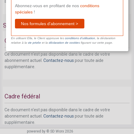
supplémentaire.
Abonnez-vous en profitant de nos
conditions
spéciales
!
Nos formules d'abonnement >
Stage d'insertion
En utilisant Ella, le Client approuve les
conditions d’utilisation
, la déclaration
Objectif
relative à la
vie privée
et la
déclaration de cookies
figurant sur cette page.
Ce document n'est pas disponible dans le cadre de votre
abonnement actuel.
Contactez-nous
pour toute aide
supplémentaire.
Cadre fédéral
Ce document n'est pas disponible dans le cadre de votre
abonnement actuel.
Contactez-nous
pour toute aide
supplémentaire.
powered by © SD Worx 2026