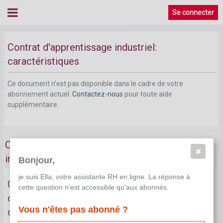
Se connecter
Contrat d'apprentissage industriel
Contrat d'apprentissage industriel:
caractéristiques
Ce document n'est pas disponible dans le cadre de votre
abonnement actuel.
Contactez-nous
pour toute aide
supplémentaire.
Conditions pour le contrat d'apprentissage
industriel
Bonjour,
je suis Ella, votre assistante RH en ligne. La réponse à
Conditions pour le Comité paritaire
cette question n'est accessible qu'aux abonnés.
d'apprentissage en cas de contrat
Vous n'êtes pas abonné ?
d'apprentissage industriel