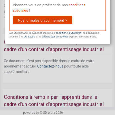
Abonnez-vous en profitant de nos
conditions
Ce document n'est pas disponible dans le cadre de votre
spéciales
!
abonnement actuel.
Contactez-nous
pour toute aide
supplémentaire.
Nos formules d'abonnement >
En utilisant Ella, le Client approuve les
conditions d’utilisation
, la déclaration
relative à la
vie privée
et la
déclaration de cookies
figurant sur cette page.
Conditions à remplir par l'employeur dans le
cadre d'un contrat d'apprentissage industriel
Ce document n'est pas disponible dans le cadre de votre
abonnement actuel.
Contactez-nous
pour toute aide
supplémentaire.
Conditions à remplir par l'apprenti dans le
cadre d'un contrat d'apprentissage industriel
powered by © SD Worx 2026