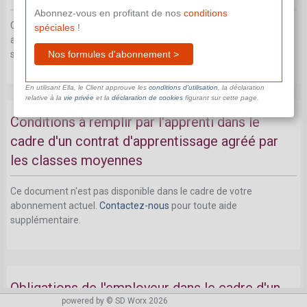
Abonnez-vous en profitant de nos
conditions
Ce document n'est pas disponible dans le cadre de votre
spéciales
!
abonnement actuel.
Contactez-nous
pour toute aide
Nos formules d'abonnement >
supplémentaire.
En utilisant Ella, le Client approuve les
conditions d’utilisation
, la déclaration
relative à la
vie privée
et la
déclaration de cookies
figurant sur cette page.
Conditions à remplir par l'apprenti dans le
cadre d'un contrat d'apprentissage agréé par
les classes moyennes
Ce document n'est pas disponible dans le cadre de votre
abonnement actuel.
Contactez-nous
pour toute aide
supplémentaire.
Obligations de l'employeur dans le cadre d'un
powered by © SD Worx 2026