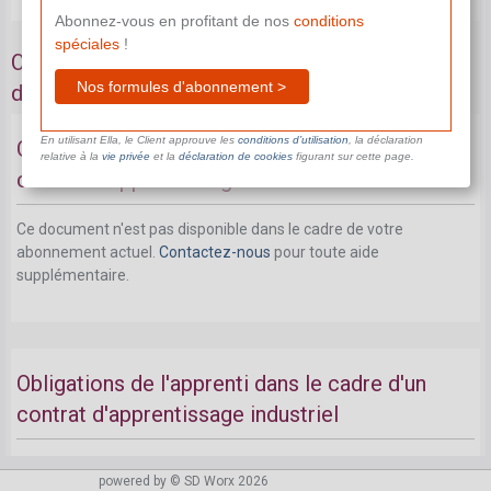
Abonnez-vous en profitant de nos
conditions
spéciales
!
Obligations dans le cadre d'un contrat
Nos formules d'abonnement >
d'apprentissage industriel
En utilisant Ella, le Client approuve les
conditions d’utilisation
, la déclaration
Obligations de l'employeur dans le cadre d'un
relative à la
vie privée
et la
déclaration de cookies
figurant sur cette page.
contrat d'apprentissage industriel
Ce document n'est pas disponible dans le cadre de votre
abonnement actuel.
Contactez-nous
pour toute aide
supplémentaire.
Obligations de l'apprenti dans le cadre d'un
contrat d'apprentissage industriel
Ce document n'est pas disponible dans le cadre de votre
powered by © SD Worx 2026
abonnement actuel.
Contactez-nous
pour toute aide