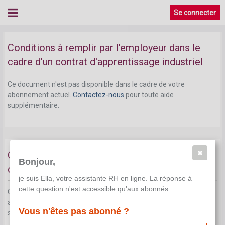
Se connecter
Conditions à remplir par l'employeur dans le
cadre d'un contrat d'apprentissage industriel
Ce document n'est pas disponible dans le cadre de votre
abonnement actuel.
Contactez-nous
pour toute aide
supplémentaire.
Conditions à remplir par l'apprenti dans le
Bonjour,
cadre d'un contrat d'apprentissage industriel
je suis Ella, votre assistante RH en ligne. La réponse à
cette question n'est accessible qu'aux abonnés.
Ce document n'est pas disponible dans le cadre de votre
abonnement actuel.
Contactez-nous
pour toute aide
Vous n'êtes pas abonné ?
supplémentaire.