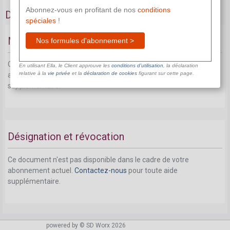
Abonnez-vous en profitant de nos
conditions
Désignation de la personne de confiance
spéciales
!
Membre du personnel
Nos formules d'abonnement >
Ce document n'est pas disponible dans le cadre de votre
En utilisant Ella, le Client approuve les
conditions d’utilisation
, la déclaration
relative à la
vie privée
et la
déclaration de cookies
figurant sur cette page.
abonnement actuel.
Contactez-nous
pour toute aide
supplémentaire.
Désignation et révocation
Ce document n'est pas disponible dans le cadre de votre
abonnement actuel.
Contactez-nous
pour toute aide
supplémentaire.
powered by © SD Worx 2026