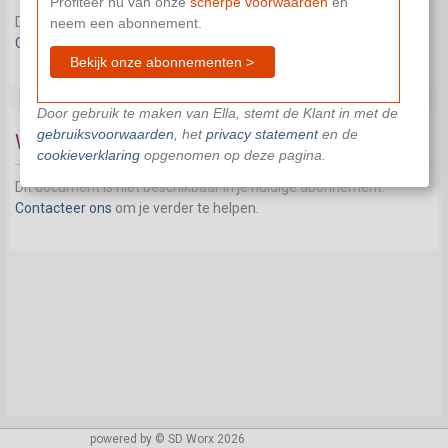
Profiteer nu van onze
scherpe voorwaarden
en
Dit document is niet beschikbaar in je huidige abonnement.
neem een abonnement.
Contacteer ons
om je verder te helpen.
Bekijk onze abonnementen >
Door gebruik te maken van Ella, stemt de Klant in met de
gebruiksvoorwaarden
, het
privacy statement
en de
Werkbaar werk
cookieverklaring
opgenomen op deze pagina.
Dit document is niet beschikbaar in je huidige abonnement.
Contacteer ons
om je verder te helpen.
powered by © SD Worx 2026