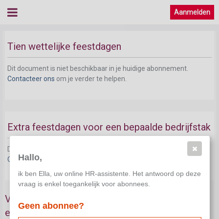
Aanmelden
Tien wettelijke feestdagen
Tien wettelijke feestdagen
Dit document is niet beschikbaar in je huidige abonnement.
Contacteer ons
om je verder te helpen.
Extra feestdagen voor een bepaalde bedrijfstak
Dit document is niet beschikbaar in je huidige abonnement.
Hallo,
Contacteer ons
om je verder te helpen.
ik ben Ella, uw online HR-assistente. Het antwoord op deze
vraag is enkel toegankelijk voor abonnees.
Vervanging van een feestdag die samenvalt met
Geen abonnee?
een inactiviteitsdag