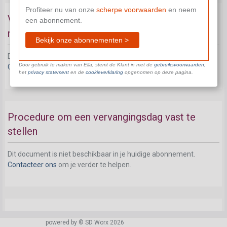
Profiteer nu van onze
scherpe voorwaarden
en neem
Vervanging van een feestdag die samenvalt
een abonnement.
met een inactiviteitsdag: principe
Bekijk onze abonnementen >
Dit document is niet beschikbaar in je huidige abonnement.
Door gebruik te maken van Ella, stemt de Klant in met de
gebruiksvoorwaarden
,
Contacteer ons
om je verder te helpen.
het
privacy statement
en de
cookieverklaring
opgenomen op deze pagina.
Procedure om een vervangingsdag vast te
stellen
Dit document is niet beschikbaar in je huidige abonnement.
Contacteer ons
om je verder te helpen.
Wanneer moeten de vervangingsdagen
powered by © SD Worx 2026