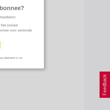
abonnee?
p mysdworx
 het sociaal
bonnee voor sectorale
acy statement
en de
Feedback