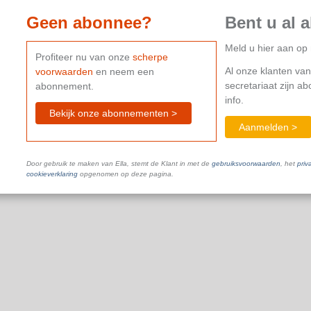
Geen abonnee?
Bent u al 
Meld u hier aan o
Profiteer nu van onze
scherpe
Al onze klanten van
voorwaarden
en neem een
secretariaat zijn a
abonnement.
info.
Bekijk onze abonnementen >
Aanmelden >
Door gebruik te maken van Ella, stemt de Klant in met de
gebruiksvoorwaarden
, het
priv
cookieverklaring
opgenomen op deze pagina.