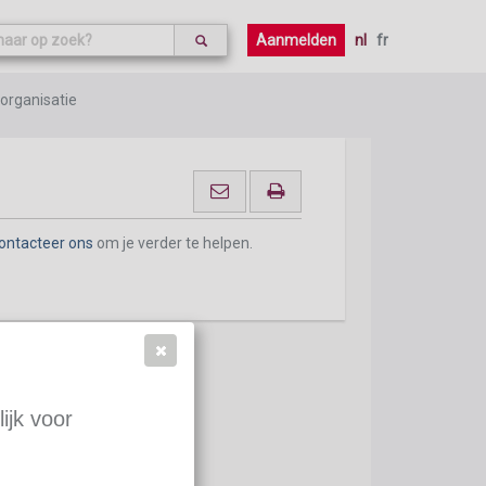
ontacteer ons
om je verder te helpen.
Aanmelden
nl
fr
organisatie
ontacteer ons
om je verder te helpen.
ijk voor