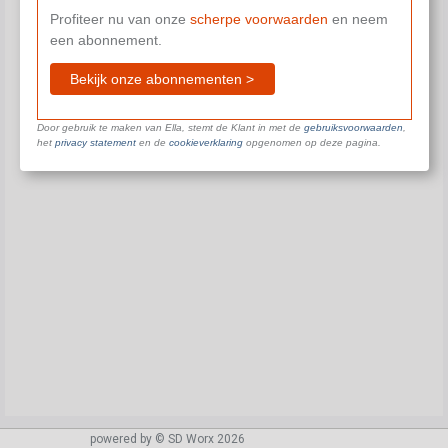
Profiteer nu van onze
scherpe voorwaarden
en neem
een abonnement.
Bekijk onze abonnementen >
Door gebruik te maken van Ella, stemt de Klant in met de
gebruiksvoorwaarden
,
het
privacy statement
en de
cookieverklaring
opgenomen op deze pagina.
powered by © SD Worx 2026