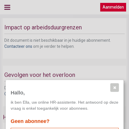
Aanmelden
Impact op arbeidsduurgrenzen
Dit document is niet beschikbaar in je huidige abonnement.
Contacteer ons
om je verder te helpen.
Gevolgen voor het overloon
Dit document is niet beschikbaar in je huidige abonnement.
Hallo,
Contacteer ons
om je verder te helpen.
ik ben Ella, uw online HR-assistente. Het antwoord op deze
vraag is enkel toegankelijk voor abonnees.
Hoe 4-daagse werkweek invoeren?
Geen abonnee?