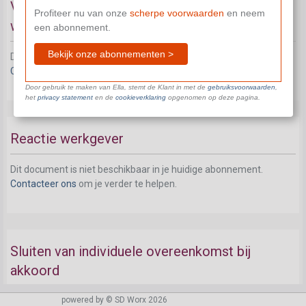
Voorafgaand schriftelijk verzoek van de
Profiteer nu van onze
scherpe voorwaarden
en neem
werknemer
een abonnement.
Bekijk onze abonnementen >
Dit document is niet beschikbaar in je huidige abonnement.
Contacteer ons
om je verder te helpen.
Door gebruik te maken van Ella, stemt de Klant in met de
gebruiksvoorwaarden
,
het
privacy statement
en de
cookieverklaring
opgenomen op deze pagina.
Reactie werkgever
Dit document is niet beschikbaar in je huidige abonnement.
Contacteer ons
om je verder te helpen.
Sluiten van individuele overeenkomst bij
akkoord
powered by © SD Worx 2026
Dit document is niet beschikbaar in je huidige abonnement.