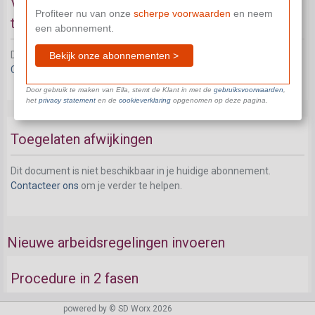
Voorwaarden om nieuwe arbeidsregelingen in
Profiteer nu van onze
scherpe voorwaarden
en neem
te voeren
een abonnement.
Dit document is niet beschikbaar in je huidige abonnement.
Bekijk onze abonnementen >
Contacteer ons
om je verder te helpen.
Door gebruik te maken van Ella, stemt de Klant in met de
gebruiksvoorwaarden
,
het
privacy statement
en de
cookieverklaring
opgenomen op deze pagina.
Toegelaten afwijkingen
Dit document is niet beschikbaar in je huidige abonnement.
Contacteer ons
om je verder te helpen.
Nieuwe arbeidsregelingen invoeren
Procedure in 2 fasen
powered by © SD Worx 2026
Dit document is niet beschikbaar in je huidige abonnement.