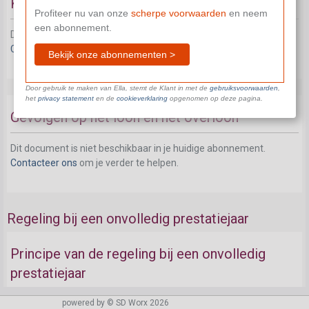
Kennisgeving aan de werknemers
Profiteer nu van onze
scherpe voorwaarden
en neem
een abonnement.
Dit document is niet beschikbaar in je huidige abonnement.
Contacteer ons
om je verder te helpen.
Bekijk onze abonnementen >
Door gebruik te maken van Ella, stemt de Klant in met de
gebruiksvoorwaarden
,
het
privacy statement
en de
cookieverklaring
opgenomen op deze pagina.
Gevolgen op het loon en het overloon
Dit document is niet beschikbaar in je huidige abonnement.
Contacteer ons
om je verder te helpen.
Regeling bij een onvolledig prestatiejaar
Principe van de regeling bij een onvolledig
prestatiejaar
powered by © SD Worx 2026
Dit document is niet beschikbaar in je huidige abonnement.