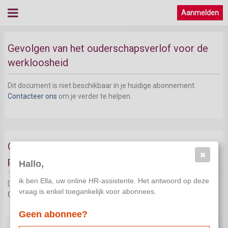
Aanmelden
Gevolgen van het ouderschapsverlof voor de
werkloosheid
Dit document is niet beschikbaar in je huidige abonnement.
Contacteer ons
om je verder te helpen.
Gevolgen van het ouderschapsverlof voor het
pensioen
Hallo,
ik ben Ella, uw online HR-assistente. Het antwoord op deze
Dit document is niet beschikbaar in je huidige abonnement.
vraag is enkel toegankelijk voor abonnees.
Contacteer ons
om je verder te helpen.
Geen abonnee?