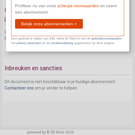
Profiteer nu van onze
scherpe voorwaarden
en neem
Gevolgen van het ouderschapsverlof voor de
een abonnement.
jaarlijkse vakantie
Bekijk onze abonnementen >
Dit document is niet beschikbaar in je huidige abonnement.
Contacteer ons
om je verder te helpen.
Door gebruik te maken van Ella, stemt de Klant in met de
gebruiksvoorwaarden
,
het
privacy statement
en de
cookieverklaring
opgenomen op deze pagina.
Inbreuken en sancties
Dit document is niet beschikbaar in je huidige abonnement.
Contacteer ons
om je verder te helpen.
powered by © SD Worx 2026