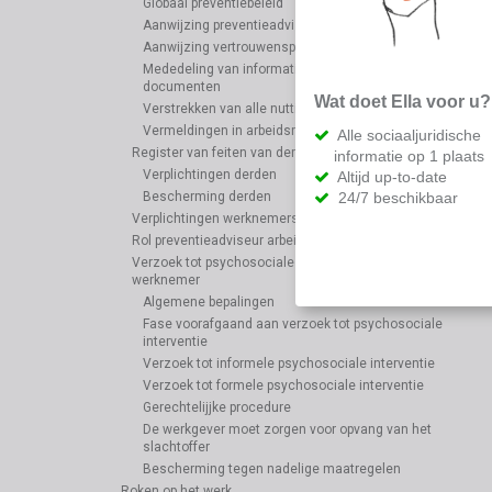
Globaal preventiebeleid
Aanwijzing preventieadviseur (verplicht)
Aanwijzing vertrouwenspersoon
Mededeling van informative en toegang tot
documenten
Wat doet Ella voor u?
Verstrekken van alle nuttige informatie en opleiding
Vermeldingen in arbeidsreglement
Alle sociaaljuridische
Register van feiten van derden
informatie op 1 plaats
Verplichtingen derden
Altijd up-to-date
24/7 beschikbaar
Bescherming derden
Verplichtingen werknemers
Rol preventieadviseur arbeidsarts
Verzoek tot psychosociale interventie door de
werknemer
Algemene bepalingen
Fase voorafgaand aan verzoek tot psychosociale
interventie
Verzoek tot informele psychosociale interventie
Verzoek tot formele psychosociale interventie
Gerechtelijjke procedure
De werkgever moet zorgen voor opvang van het
slachtoffer
Bescherming tegen nadelige maatregelen
Roken op het werk