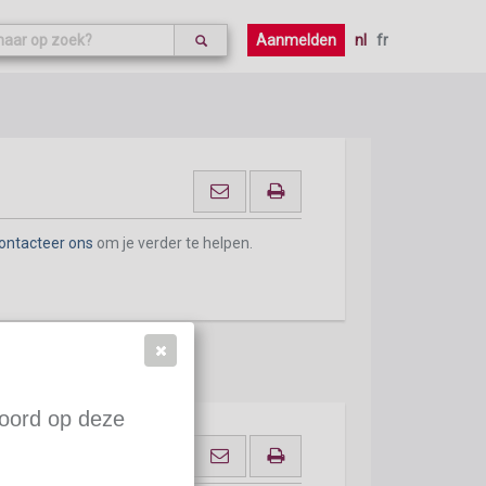
Aanmelden
nl
fr
ontacteer ons
om je verder te helpen.
woord op deze