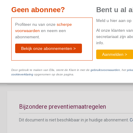
Dit document is niet beschikbaar in je huidige abonnement.
C
Geen abonnee?
Bent u al 
Meld u hier aan o
Profiteer nu van onze
scherpe
Al onze klanten van
voorwaarden
en neem een
secretariaat zijn a
abonnement.
info.
Bekijk onze abonnementen >
Jaarlijkse actieplan en globaal preventiepla
Aanmelden >
Dit document is niet beschikbaar in je huidige abonnement.
C
Door gebruik te maken van Ella, stemt de Klant in met de
gebruiksvoorwaarden
, het
priv
cookieverklaring
opgenomen op deze pagina.
Bijzondere preventiemaatregelen
Dit document is niet beschikbaar in je huidige abonnement.
C