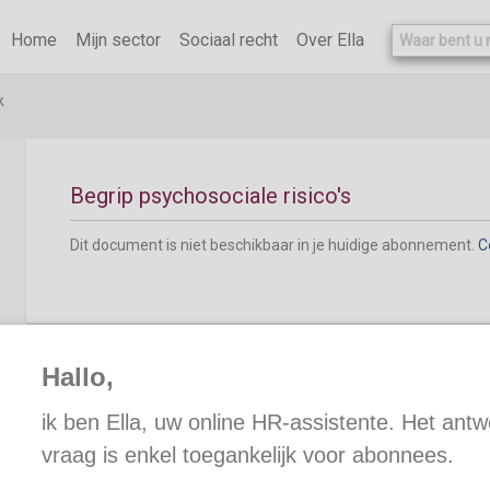
Home
Mijn sector
Sociaal recht
Over Ella
Psychosociale risico’s vermijden
k
Begrip psychosociale risico's
Dit document is niet beschikbaar in je huidige abonnement.
C
Globaal preventiebeleid
Hallo,
ik ben Ella, uw online HR-assistente. Het ant
vraag is enkel toegankelijk voor abonnees.
Risicoanalyse