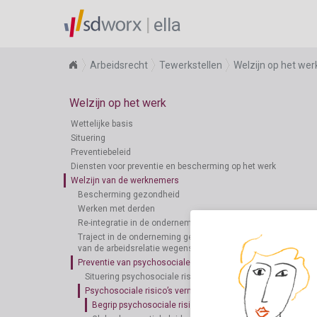
ella
Arbeidsrecht
Tewerkstellen
Welzijn op het wer
Welzijn op het werk
Wettelijke basis
Situering
Preventiebeleid
Diensten voor preventie en bescherming op het werk
Welzijn van de werknemers
Bescherming gezondheid
Werken met derden
Re-integratie in de onderneming voor langdurig zieken
Traject in de onderneming gericht op een beëindiging
van de arbeidsrelatie wegens medische overmacht
Preventie van psychosociale risico’s
Situering psychosociale risico’s
Psychosociale risico’s vermijden
Begrip psychosociale risico's