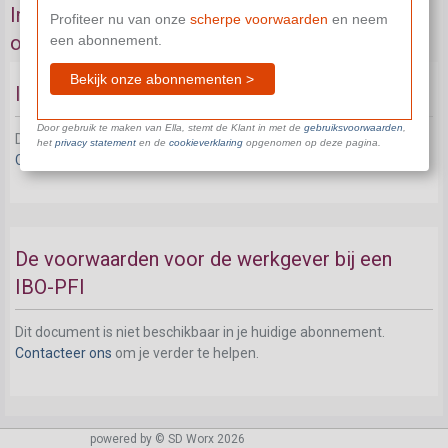
Individuele beroepsopleiding in een
Profiteer nu van onze
scherpe voorwaarden
en neem
onderneming
een abonnement.
Bekijk onze abonnementen >
IBO-PFI :Kenmerken
Door gebruik te maken van Ella, stemt de Klant in met de
gebruiksvoorwaarden
,
Dit document is niet beschikbaar in je huidige abonnement.
het
privacy statement
en de
cookieverklaring
opgenomen op deze pagina.
Contacteer ons
om je verder te helpen.
De voorwaarden voor de werkgever bij een
IBO-PFI
Dit document is niet beschikbaar in je huidige abonnement.
Contacteer ons
om je verder te helpen.
powered by © SD Worx 2026