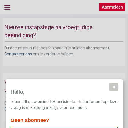
Aanmelden
Nieuwe instapstage na vroegtijdige
beëindiging?
Dit document is niet beschikbaar in je huidige abonnement.
Contacteer ons
om je verder te helpen.
Vergoeding bij onvoldoende gerechtvaardigde
vroegtijdige beëindiging
Hallo,
ik ben Ella, uw online HR-assistente. Het antwoord op deze
Dit document is niet beschikbaar in je huidige abonnement.
vraag is enkel toegankelijk voor abonnees.
Contacteer ons
om je verder te helpen.
Geen abonnee?