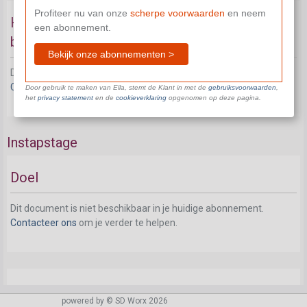
Profiteer nu van onze
scherpe voorwaarden
en neem
Het sociaal en fiscaal statuut bij een
een abonnement.
beroepsinlevingsovereenkomst
Bekijk onze abonnementen >
Dit document is niet beschikbaar in je huidige abonnement.
Contacteer ons
om je verder te helpen.
Door gebruik te maken van Ella, stemt de Klant in met de
gebruiksvoorwaarden
,
het
privacy statement
en de
cookieverklaring
opgenomen op deze pagina.
Instapstage
Doel
Dit document is niet beschikbaar in je huidige abonnement.
Contacteer ons
om je verder te helpen.
Federaal kader
powered by © SD Worx 2026