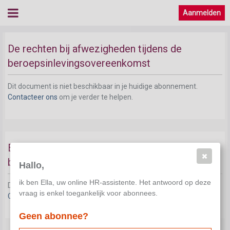
Aanmelden
De rechten bij afwezigheden tijdens de
beroepsinlevingsovereenkomst
Dit document is niet beschikbaar in je huidige abonnement.
Contacteer ons
om je verder te helpen.
Beëindiging van een beroepsinlevingsstage /
beroepsinlevingsovereenkomst
Hallo,
ik ben Ella, uw online HR-assistente. Het antwoord op deze
Dit document is niet beschikbaar in je huidige abonnement.
vraag is enkel toegankelijk voor abonnees.
Contacteer ons
om je verder te helpen.
Geen abonnee?