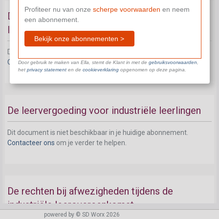
Profiteer nu van onze
scherpe voorwaarden
en neem
De arbeidsduur bij een industriële
een abonnement.
leerovereenkomst
Bekijk onze abonnementen >
Dit document is niet beschikbaar in je huidige abonnement.
Contacteer ons
om je verder te helpen.
Door gebruik te maken van Ella, stemt de Klant in met de
gebruiksvoorwaarden
,
het
privacy statement
en de
cookieverklaring
opgenomen op deze pagina.
De leervergoeding voor industriële leerlingen
Dit document is niet beschikbaar in je huidige abonnement.
Contacteer ons
om je verder te helpen.
De rechten bij afwezigheden tijdens de
industriële leerovereenkomst
powered by © SD Worx 2026