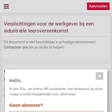
Aanmelden
Verplichtingen bij industriële leerovereenkomst
Verplichtingen voor de werkgever bij een
industriële leerovereenkomst
Dit document is niet beschikbaar in je huidige abonnement.
Contacteer ons
om je verder te helpen.
Verplichtingen voor de leerling bij een
industriële leerovereenkomst
Hallo,
ik ben Ella, uw online HR-assistente. Het antwoord op deze
Dit document is niet beschikbaar in je huidige abonnement.
vraag is enkel toegankelijk voor abonnees.
Contacteer ons
om je verder te helpen.
Geen abonnee?