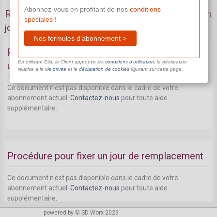
Abonnez-vous en profitant de nos
conditions
Remplacement d'un jour férié coïncidant avec un
spéciales
!
jour d'inactivité
Nos formules d'abonnement >
Remplacement d'un jour férié coïncidant avec
En utilisant Ella, le Client approuve les
conditions d’utilisation
, la déclaration
un jour d'inactivité: principe
relative à la
vie privée
et la
déclaration de cookies
figurant sur cette page.
Ce document n'est pas disponible dans le cadre de votre
abonnement actuel.
Contactez-nous
pour toute aide
supplémentaire.
Procédure pour fixer un jour de remplacement
Ce document n'est pas disponible dans le cadre de votre
abonnement actuel.
Contactez-nous
pour toute aide
supplémentaire.
powered by © SD Worx 2026