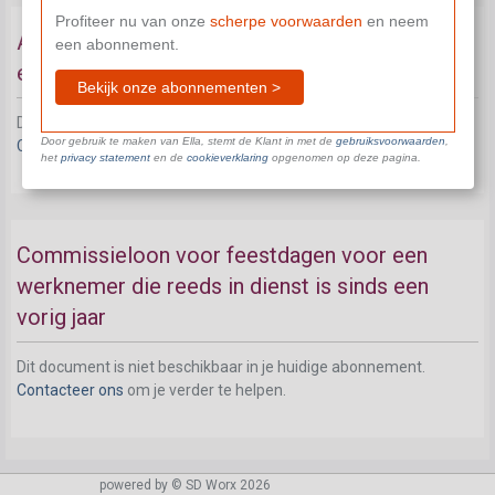
Profiteer nu van onze
scherpe voorwaarden
en neem
Algemeen - betaling van commissieloon voor
een abonnement.
een feestdag
Bekijk onze abonnementen >
Dit document is niet beschikbaar in je huidige abonnement.
Door gebruik te maken van Ella, stemt de Klant in met de
gebruiksvoorwaarden
,
Contacteer ons
om je verder te helpen.
het
privacy statement
en de
cookieverklaring
opgenomen op deze pagina.
Commissieloon voor feestdagen voor een
werknemer die reeds in dienst is sinds een
vorig jaar
Dit document is niet beschikbaar in je huidige abonnement.
Contacteer ons
om je verder te helpen.
powered by © SD Worx 2026