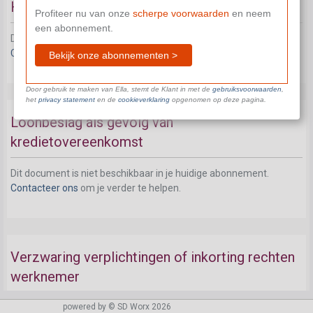
Huwelijks-; moederschaps- en pensioenbeding
Profiteer nu van onze
scherpe voorwaarden
en neem
een abonnement.
Dit document is niet beschikbaar in je huidige abonnement.
Contacteer ons
om je verder te helpen.
Bekijk onze abonnementen >
Door gebruik te maken van Ella, stemt de Klant in met de
gebruiksvoorwaarden
,
het
privacy statement
en de
cookieverklaring
opgenomen op deze pagina.
Loonbeslag als gevolg van
kredietovereenkomst
Dit document is niet beschikbaar in je huidige abonnement.
Contacteer ons
om je verder te helpen.
Verzwaring verplichtingen of inkorting rechten
werknemer
powered by © SD Worx 2026
Dit document is niet beschikbaar in je huidige abonnement.