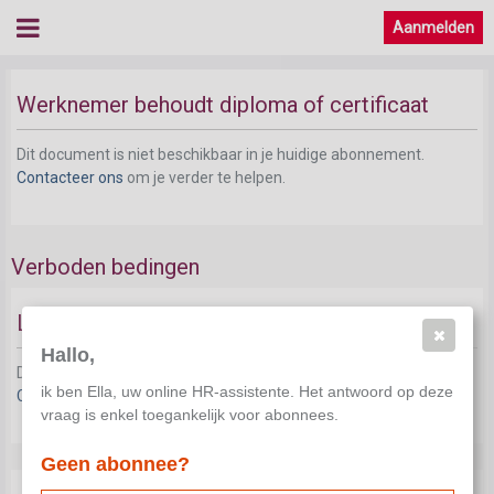
Aanmelden
Werknemer behoudt diploma of certificaat
Dit document is niet beschikbaar in je huidige abonnement.
Contacteer ons
om je verder te helpen.
Verboden bedingen
Levenslange binding
Hallo,
Dit document is niet beschikbaar in je huidige abonnement.
ik ben Ella, uw online HR-assistente. Het antwoord op deze
Contacteer ons
om je verder te helpen.
vraag is enkel toegankelijk voor abonnees.
Geen abonnee?