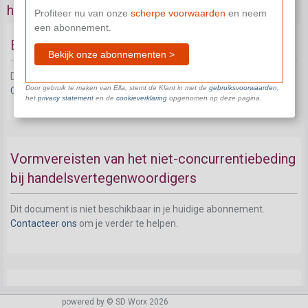
handelsvertegenwoordigers
Profiteer nu van onze
scherpe voorwaarden
en neem
een abonnement.
Bijzonder statuut handelsvertegenwoordiger
Bekijk onze abonnementen >
Dit document is niet beschikbaar in je huidige abonnement.
Door gebruik te maken van Ella, stemt de Klant in met de
gebruiksvoorwaarden
,
Contacteer ons
om je verder te helpen.
het
privacy statement
en de
cookieverklaring
opgenomen op deze pagina.
Vormvereisten van het niet-concurrentiebeding
bij handelsvertegenwoordigers
Dit document is niet beschikbaar in je huidige abonnement.
Contacteer ons
om je verder te helpen.
Door de werkgever te betalen vergoeding bij
powered by © SD Worx 2026